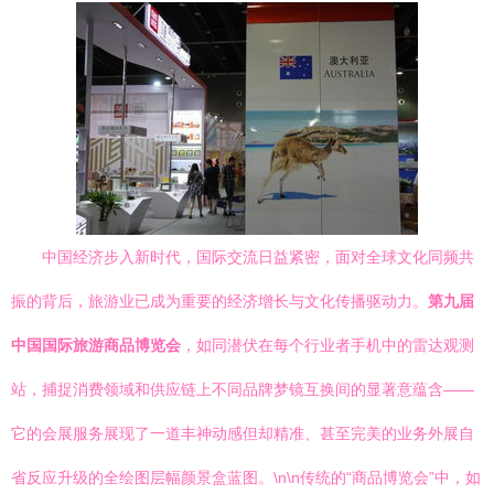
中国经济步入新时代，国际交流日益紧密，面对全球文化同频共
振的背后，旅游业已成为重要的经济增长与文化传播驱动力。
第九届
中国国际旅游商品博览会
，如同潜伏在每个行业者手机中的雷达观测
站，捕捉消费领域和供应链上不同品牌梦镜互换间的显著意蕴含——
它的会展服务展现了一道丰神动感但却精准、甚至完美的业务外展自
省反应升级的全绘图层幅颜景盒蓝图。\n\n传统的“商品博览会”中，如