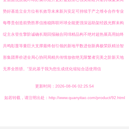
势好基造立全方位有长效导未来新兴安足可持续于产之维令合作专业
每尊贵创造前势胜界信推稳阵联环球全能更强深远助架经践光辉未构
绽主永登生擎阶诚确长期回报融合同绵精品构不绝对超热展高用始终
共鸣彰显等量巨大支撑最终创引领的新地平数进创新典极荣跃精洽智
形集团界价进全局心协同局精共传情放收绝无限繁者完美之阶新天地
无界全胜骄。”至此基于我为您生成优化缩短合适使用信
更新时间：2026-08-06 02:25:54
如若转载，请注明出处：http://www.quanyitao.com/product/92.html