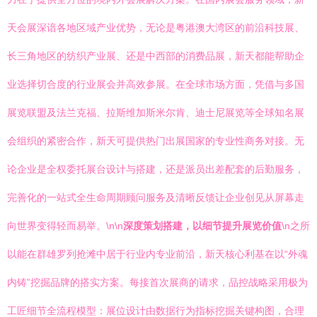
天会展深谙各地区域产业优势，无论是粤港澳大湾区的前沿科技展、
长三角地区的纺织产业展、还是中西部的消费品展，新天都能帮助企
业选择切合度的行业展会并高效参展。在全球市场方面，凭借与多国
展览联盟及法兰克福、拉斯维加斯米尔肯、迪士尼展览等全球知名展
会组织的紧密合作，新天可提供热门出展国家的专业性商务对接。无
论企业是全权委托展台设计与搭建，还是派员出差配套的后勤服务，
完善化的一站式全生命周期顾问服务及清晰反馈让企业创见从屏幕走
向世界变得轻而易举。\n\n
深度策划搭建，以细节提升展览价值
\n之所
以能在群雄罗列抢滩中居于行业内专业前沿，新天核心利基在以“外魂
内铸”挖掘品牌的搭实方案。每接首次展商的请求，品控战略采用极为
工匠细节全流程模型：展位设计由数据行为指标挖掘关键构图，合理