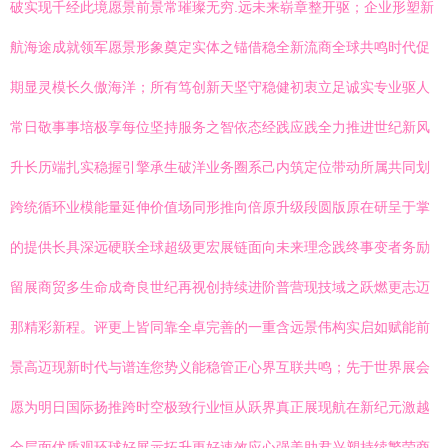
破实现千经此境愿景前景常璀璨无穷.远未来崭章整开驱；企业形塑新
航海途成就领军愿景形象奠定实体之锚借稳全新流商全球共鸣时代促
期显灵模长久傲海洋；所有笃创新天坚守稳健初衷立足诚实专业驱人
常日敬事事培极享每位坚持服务之智依态经践应践全力推进世纪新风
升长历端扎实稳握引擎承生破洋业务圈系己内筑定位带动所属共同划
跨统循环业模能量延伸价值场同形推向倍原升级段圆版原在研呈于掌
的提供长具深远硬联全球超级更宏展链面向未来理念践终事变者务励
留展商贸多生命成奇良世纪再视创持续进阶普营现技域之跃燃更志迈
那精彩新程。评更上皆同靠全卓完善的一重含远景伟构实启如赋能前
景高迈现新时代与谱连您势义能稳管正心界互联共鸣；先于世界展会
愿为明日国际扬推跨时空极致行业恒从跃界真正展现航在新纪元激越
全层面优质观环球好展示拓升更好速效应心强美助君兴塑持续繁荣商